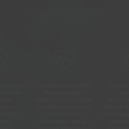
НАШІ ПЕРЕВАГИ
роводиться
З першого дня роботи
Прийом 
овідно до
ми дотримуємося
про
одних
індивідуального підходу
висококв
ацій і
до проблеми кожного
фахівці. 
в ВООЗ,
клієнта, так як
особливу 
ртами
переконані, що це
персона
ики та
запорука ефективного
створюєм