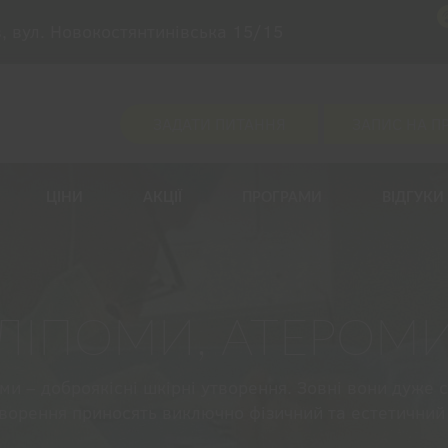
в, вул. Новокостянтинівська 15/15
ЗАДАТИ ПИТАННЯ
ЗАПИС НА П
ЦІНИ
АКЦІЇ
ПРОГРАМИ
ВІДГУКИ
ЗАПИШІТЬСЯ НА ПРИЙОМ
ЗАЛИШИТИ ВІДГУК
ЗАДАТИ ПИТАННЯ
ЛІПОМИ, АТЕРОМ
ми – доброякісні шкірні утворення. Зовні вони дуже 
утворення приносять виключно фізичний та естетичний