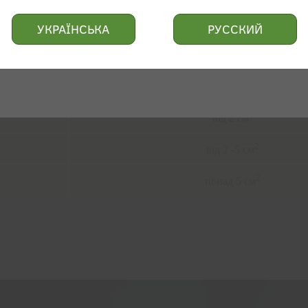
 конфіденційності.
Розмір новоутворення
УКРАЇНСЬКА
РУССКИЙ
2
до 2 см
ДЕН
2
від 2 до 5 см
2
від 2 см
2
від 2 -5 см
2
понад 5 см