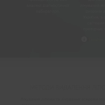
власної діагностичної
лікування мі
лабораторії.
охорони з
України, з 
світовий
провідних 
Терміни т
МЕТОДИ ВИДАЛЕННЯ ЛІП
Лікування ліпоми та лікування атероми м
методами: