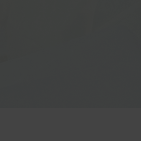
ім особам
ім особам
ім особам