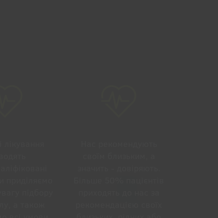
і лікування
Нас рекомендують
водять
своїм близьким, а
аліфіковані
значить - довіряють.
Ми приділяємо
Більше 50% пацієнтів
увагу підбору
приходять до нас за
лу, а також
рекомендацією своїх
о всі умови
близьких, рідних або