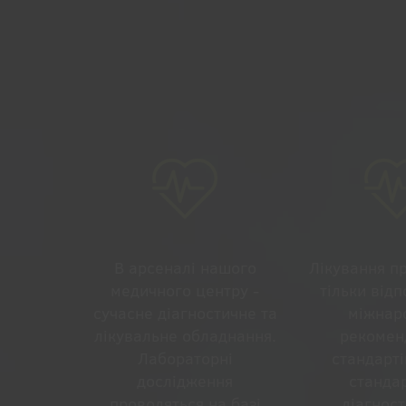
В арсеналі нашого
Лікування п
медичного центру -
тільки відп
сучасне діагностичне та
міжнар
лікувальне обладнання.
рекоменд
Лабораторні
стандарті
дослідження
станда
проводяться на базі
діагност