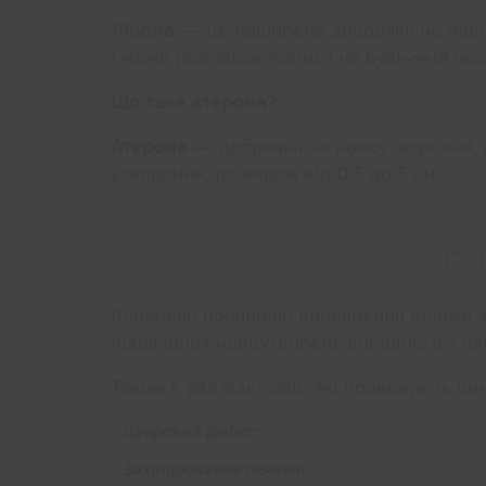
Ліпома
— це поширене доброякісне новоу
і може розташовуватися на будь-якій част
Що таке атерома?
Атерома
— доброякісне новоутворення, щ
утворення, розміром від 0,5 до 5 см.
ПР
Головною причиною виникнення ліпоми 
підшкірних новоутворень від одного з чле
Також є ряд факторів, які провокують ви
Цукровий діабет;
Захворювання печінки;