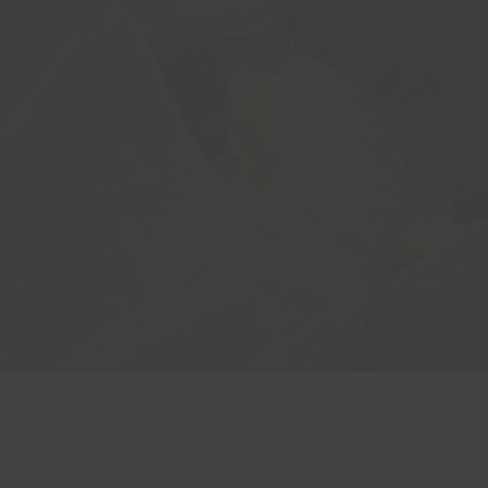
Дані не будуть передані трет
Дані не будуть передані трет
Дані не будуть передані трет