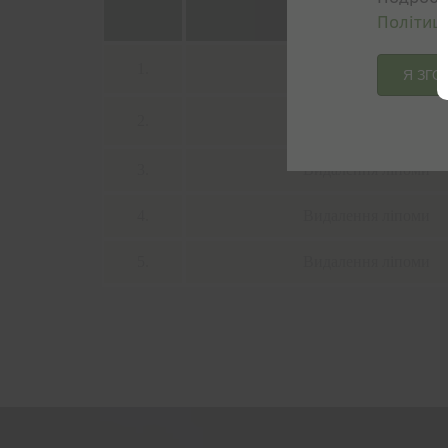
Політиці
Послуга
Видалення атероми
1.
Я ЗГО
Видалення атероми
2.
3.
Видалення ліпоми
4.
Видалення ліпоми
5.
Видалення ліпоми