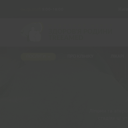
Киї
пн,ср,пт,сб
9:00-18:00
ПОСЛУГИ
ПРО КЛІНІКУ
ЛІКАРІ
Ліпоми та атеро
стадіях ці 