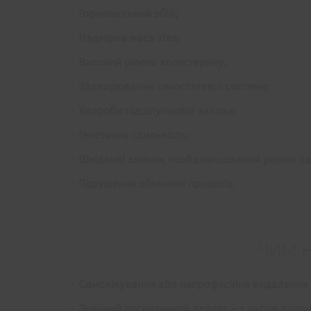
Гормональний збій;
Надмірна маса тіла;
Високий рівень холестерину;
Захворювання сечостатевої системи;
Хвороби підшлункової залози;
Генетична схильність;
Шкідливі звички, незбалансований режим ха
Порушення обмінних процесів.
ЧИМ Н
Самолікування або непрофесійне видалення 
Значний косметичний дефект – з часом ліпоми