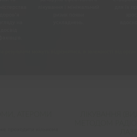
ністерства
лікування і мінімальний
для їх п
доров'я
ризик появи
зрос
огляду на
ускладнень.
вдоск
 досвід
фахівців.
а результати можуть відрізнятися, в залежності від орган
ОМИ, АТЕРОМИ
ЛІКУВАННЯ (ВИ
МЕТОДОМ РАДІО
оже проходити кількома
ЛАЗЕ