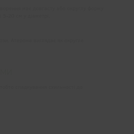
ворення має довгасту або округлу форму
 5-20 см у діаметрі.
зи. Атерома виглядає як округле
ОМИ
 тобто спадкування схильності до