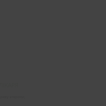
ЛІКАРЯ
риву атероми;