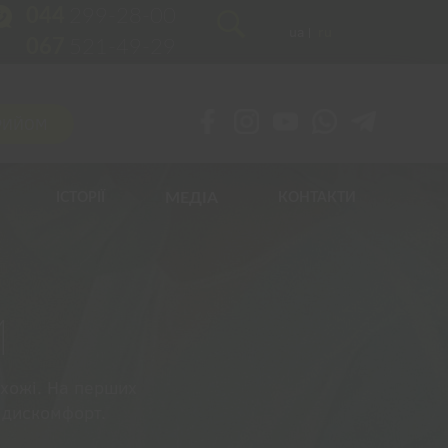
044
299-28-00
ua
ru
067
521-49-29
РИЙОМ
МЕДІА
ІСТОРІЇ
КОНТАКТИ
И
схожі. На перших
 дискомфорт.