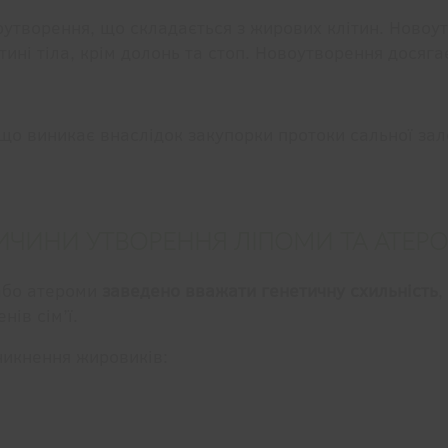
творення, що складається з жирових клітин. Новоут
ині тіла, крім долонь та стоп. Новоутворення досягає
о виникає внаслідок закупорки протоки сальної зало
ИЧИНИ УТВОРЕННЯ ЛІПОМИ ТА АТЕР
або атероми
заведено вважати генетичну схильність
,
нів сім’ї.
никнення жировиків: