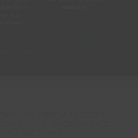
рофесійного
знайомих.
тання і
оналення.
ізму пацієнта
ДАЛЕННЯ) АТЕРОМ ТА ЛІПОМ
ХВИЛЬОВОГО ВИСІЧЕННЯ АБО
РНОЇ ДЕСТРУКЦІЇ.